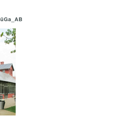
üGa_AB